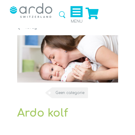
Ga naar
de
webshop
MENU
Terug
Geen categorie
Ardo kolf