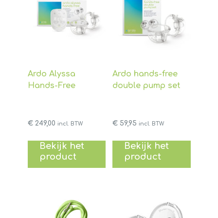
Ardo Alyssa
Ardo hands-free
Hands-Free
double pump set
€
249,00
€
59,95
incl. BTW
incl. BTW
Bekijk het
Bekijk het
product
product