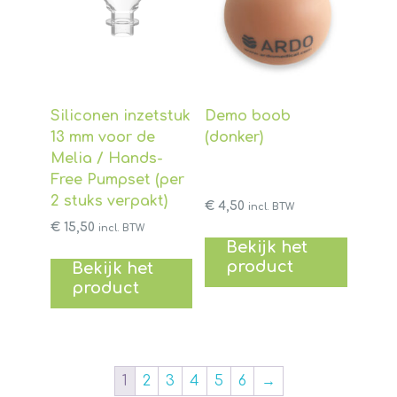
Siliconen inzetstuk
Demo boob
13 mm voor de
(donker)
Melia / Hands-
Free Pumpset (per
2 stuks verpakt)
€
4,50
incl. BTW
€
15,50
incl. BTW
Bekijk het
product
Bekijk het
product
1
2
3
4
5
6
→