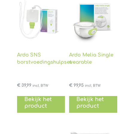
Ardo SNS
Ardo Melia Single
borstvoedingshulpset
wearable
€
39,99
€
99,95
incl. BTW
incl. BTW
Bekijk het
Bekijk het
product
product