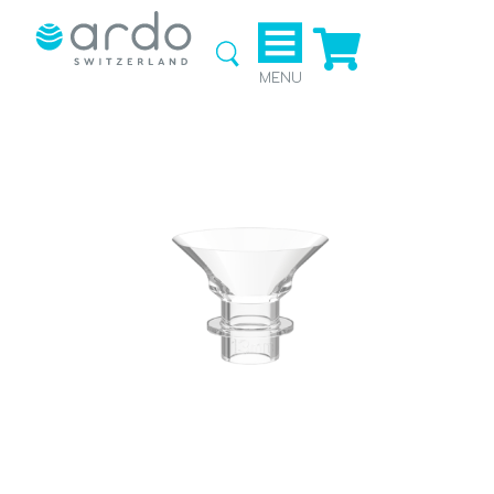
Ga naar
de
webshop
MENU