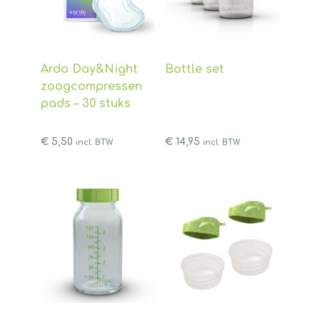
Ardo Day&Night
Bottle set
zoogcompressen
pads – 30 stuks
€
5,50
€
14,95
incl. BTW
incl. BTW