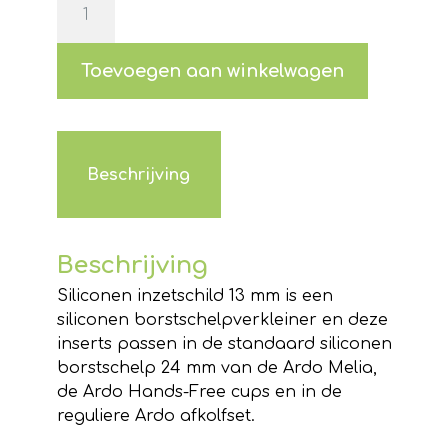
inzetstuk
13
mm
Toevoegen aan winkelwagen
voor
de
Melia
/
Beschrijving
Hands-
Free
Pumpset
Beschrijving
(per
2
Siliconen inzetschild 13 mm is een
stuks
siliconen borstschelpverkleiner en deze
verpakt)
inserts passen in de standaard siliconen
aantal
borstschelp 24 mm van de Ardo Melia,
de Ardo Hands-Free cups en in de
reguliere Ardo afkolfset.