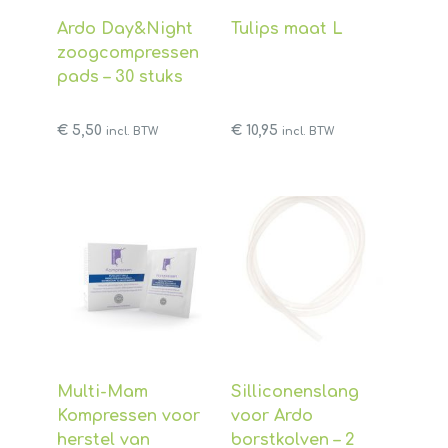
Ardo Day&Night
Tulips maat L
zoogcompressen
pads – 30 stuks
€
5,50
€
10,95
incl. BTW
incl. BTW
Multi-Mam
Silliconenslang
Kompressen voor
voor Ardo
herstel van
borstkolven – 2