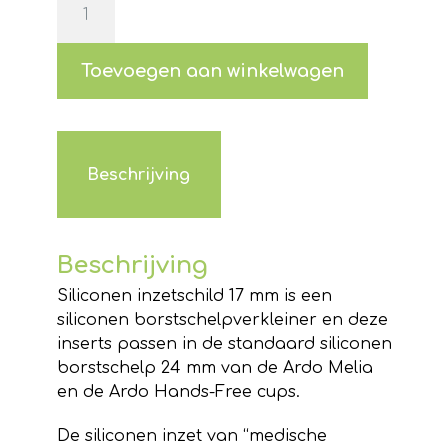
inzetstuk
17
mm
Toevoegen aan winkelwagen
voor
de
Melia
/
Beschrijving
Hands-
Free
Pumpset
Beschrijving
(per
2
Siliconen inzetschild 17 mm is een
stuks
siliconen borstschelpverkleiner en deze
verpakt)
inserts passen in de standaard siliconen
aantal
borstschelp 24 mm van de Ardo Melia
en de Ardo Hands-Free cups.
De siliconen inzet van “medische