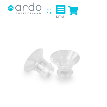
Ga naar
de
webshop
MENU