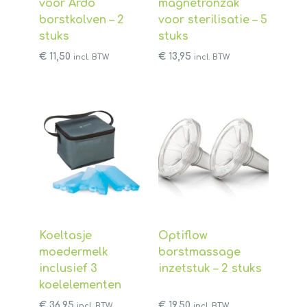
voor Ardo
magnetronzak
borstkolven – 2
voor sterilisatie – 5
stuks
stuks
€
11,50
€
13,95
incl. BTW
incl. BTW
Koeltasje
Optiflow
moedermelk
borstmassage
inclusief 3
inzetstuk – 2 stuks
koelelementen
€
36,95
€
19,50
incl. BTW
incl. BTW