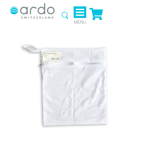
Ga naar
de
webshop
MENU