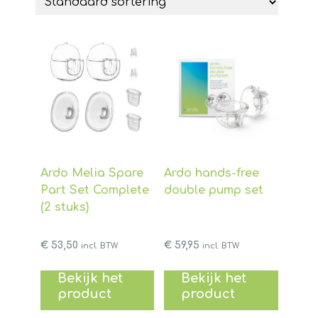
Ardo Melia Spare
Ardo hands-free
Part Set Complete
double pump set
(2 stuks)
€
53,50
€
59,95
incl. BTW
incl. BTW
Bekijk het
Bekijk het
product
product