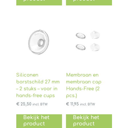
Siliconen
Membraan en
borstschild 27 mm
membraan cap
– 2 stuks – voor in
Hands-Free (2
hands-free cups
pcs.)
€
25,50
€
11,95
incl. BTW
incl. BTW
Bekijk het
Bekijk het
product
product