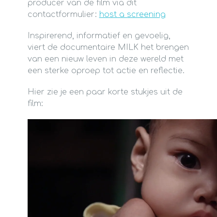
producer van de film via dit
contactformulier:
host a screening
Inspirerend, informatief en gevoelig,
viert de documentaire MILK het brengen
van een nieuw leven in deze wereld met
een sterke oproep tot actie en reflectie.
Hier zie je een paar korte stukjes uit de
film: