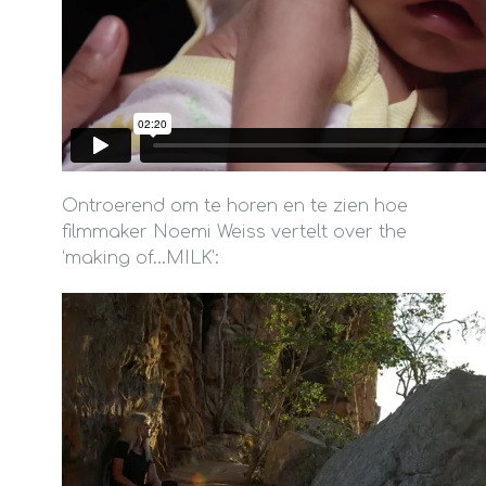
Ontroerend om te horen en te zien hoe
filmmaker Noemi Weiss vertelt over the
‘making of…MILK’: