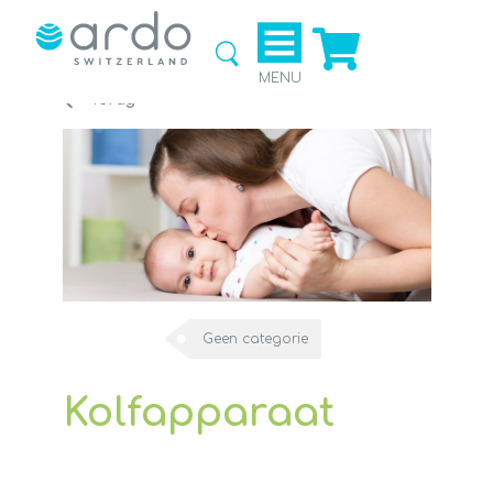
Ga naar
de
webshop
MENU
Terug
Geen categorie
Kolfapparaat