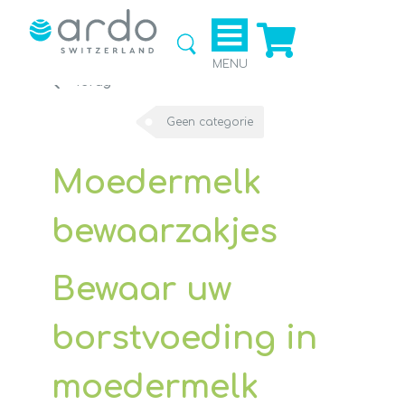
Ga naar
de
webshop
MENU
Terug
Geen categorie
Moedermelk
bewaarzakjes
Bewaar uw
borstvoeding in
moedermelk