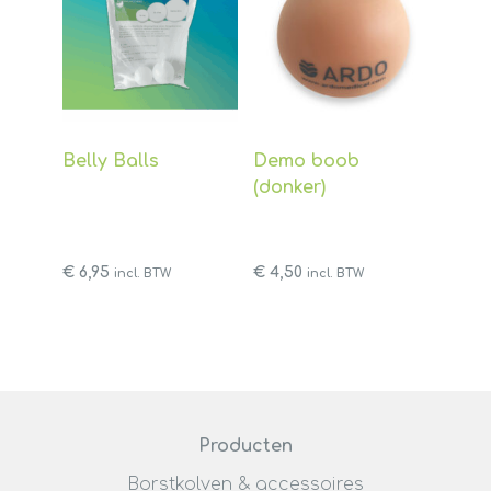
Belly Balls
Demo boob
(donker)
€
6,95
€
4,50
incl. BTW
incl. BTW
Producten
Borstkolven & accessoires