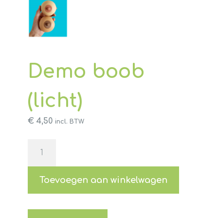
Demo boob
(licht)
€
4,50
incl. BTW
Demo
boob
(licht)
aantal
Toevoegen aan winkelwagen