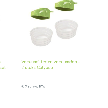
o
Vacuümfilter en vacuümdop –
set –
2 stuks Calypso
€
9,25
incl. BTW