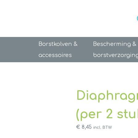
Borstkolven &
Bescherming &
accessoires
borstverzorgin
Diaphrag
(per 2 stu
€
8,45
incl. BTW