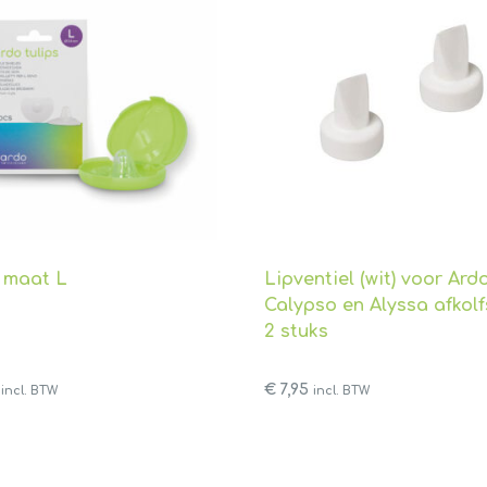
s maat L
Lipventiel (wit) voor Ard
Calypso en Alyssa afkolf
2 stuks
€
7,95
incl. BTW
incl. BTW