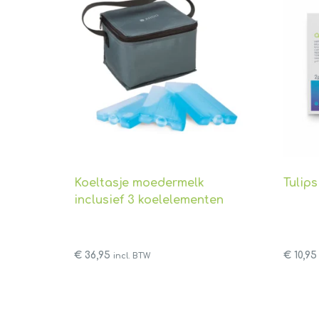
Koeltasje moedermelk
Tulip
inclusief 3 koelelementen
€
36,95
€
10,95
incl. BTW