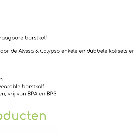
raagbare borstkolf
voor de Alyssa & Calypso enkele en dubbele kolfsets 
n
earable borstkolf
n, vrij van BPA en BPS
oducten