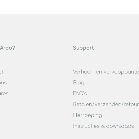
 Ardo?
Support
ct
Verhuur- en verkooppunt
ons
Blog
ures
FAQ’s
Betalen/verzenden/retou
Herroeping
Instructies & downloads