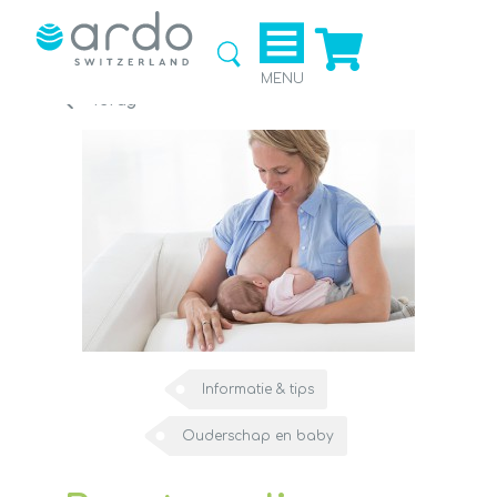
Ga naar
de
webshop
MENU
Terug
Informatie & tips
Ouderschap en baby