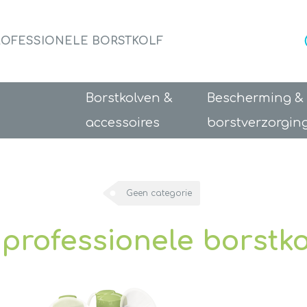
ROFESSIONELE BORSTKOLF
Borstkolven &
Bescherming &
accessoires
borstverzorgin
Geen categorie
professionele borstko