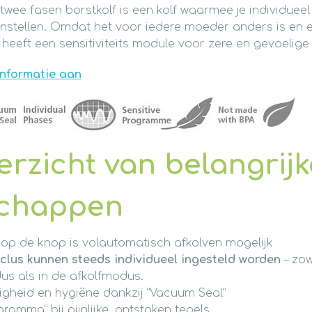
twee fasen borstkolf is een kolf waarmee je individueel
instellen. Omdat het voor iedere moeder anders is en
 heeft een sensitiviteits module voor zere en gevoelige 
informatie aan
erzicht van belangrijk
schappen
op de knop is volautomatisch afkolven mogelijk
clus kunnen steeds individueel ingesteld worden
– zow
us als in de afkolfmodus.
igheid en hygiëne dankzij “Vacuum Seal”
gramma” bij pijnlijke, ontstoken tepels