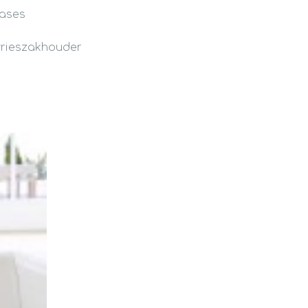
fases
vrieszakhouder