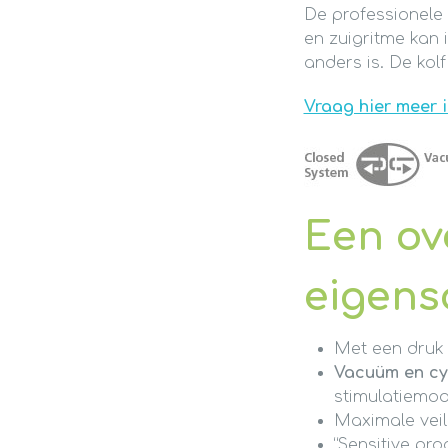
De professionele 
en zuigritme kan 
anders is. De kolf
Vraag hier meer 
Een ov
eigen
Met een druk 
Vacuüm en cy
stimulatiemod
Maximale veil
“Sensitive pro