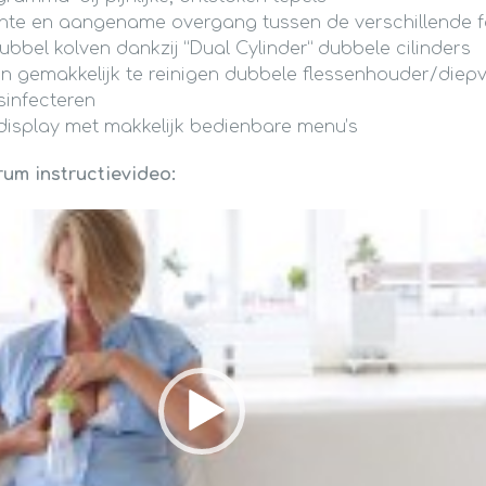
chte en aangename overgang tussen de verschillende 
dubbel kolven dankzij “Dual Cylinder” dubbele cilinders
 gemakkelijk te reinigen dubbele flessenhouder/diep
sinfecteren
display met makkelijk bedienbare menu’s
rum instructievideo: