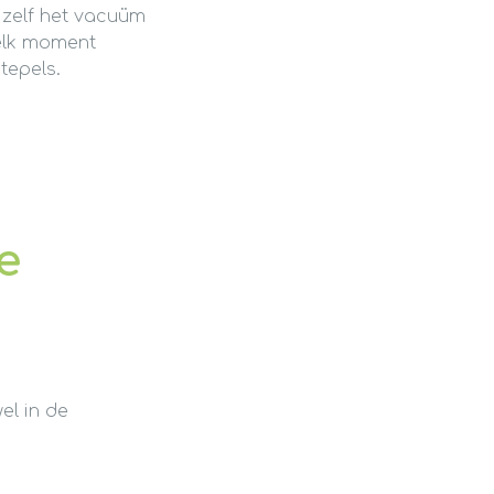
 zelf het vacuüm
 elk moment
tepels.
e
el in de