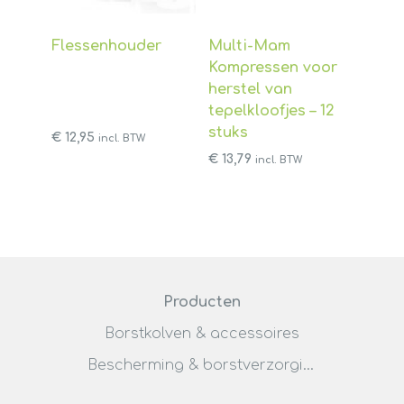
Flessenhouder
Multi-Mam
Kompressen voor
herstel van
tepelkloofjes – 12
stuks
€
12,95
incl. BTW
€
13,79
incl. BTW
Producten
Borstkolven & accessoires
Bescherming & borstverzorging