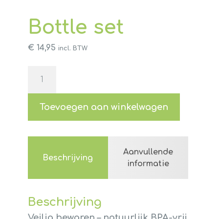
Bottle set
€
14,95
incl. BTW
Bottle
set
aantal
Toevoegen aan winkelwagen
Aanvullende
Beschrijving
informatie
Beschrijving
Veilig bewaren – natuurlijk BPA-vrij