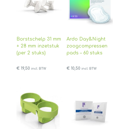
Borstschelp 31 mm
Ardo Day&Night
+ 28 mm inzetstuk
zoogcompressen
(per 2 stuks)
pads – 60 stuks
€
19,50
€
10,50
incl. BTW
incl. BTW