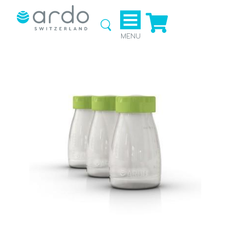
Ga naar
de
webshop
MENU