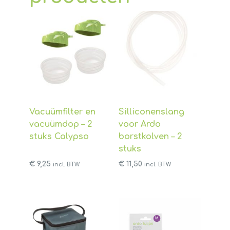
Vacuümfilter en
Silliconenslang
vacuümdop – 2
voor Ardo
stuks Calypso
borstkolven – 2
stuks
€
9,25
€
11,50
incl. BTW
incl. BTW