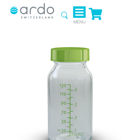
Ga naar
de
webshop
MENU