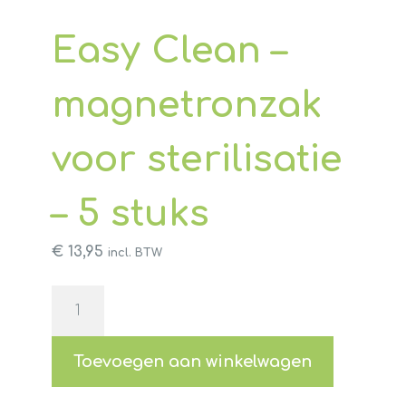
Easy Clean –
magnetronzak
voor sterilisatie
– 5 stuks
€
13,95
incl. BTW
Easy
Clean
-
magnetronzak
Toevoegen aan winkelwagen
voor
sterilisatie