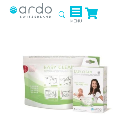
Ga naar
de
webshop
MENU