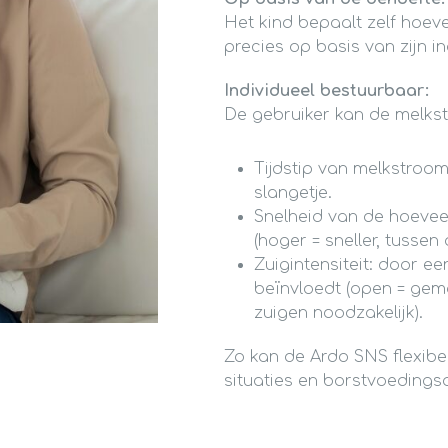
Het kind bepaalt zelf hoevee
precies op basis van zijn i
Individueel bestuurbaar:
De gebruiker kan de melkst
Tijdstip van melkstroom
slangetje.
Snelheid van de hoeveel
(hoger = sneller, tussen
Zuigintensiteit: door e
beïnvloedt (open = gema
zuigen noodzakelijk).
Zo kan de Ardo SNS flexib
situaties en borstvoedings