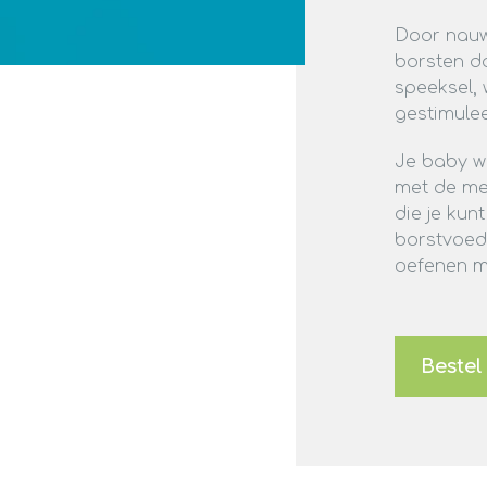
Door nauw
borsten d
speeksel, 
gestimulee
Je baby w
met de me
die je kun
borstvoed
oefenen m
Bestel