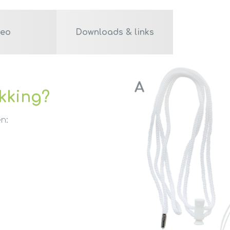
deo
Downloads & links
akking?
n: