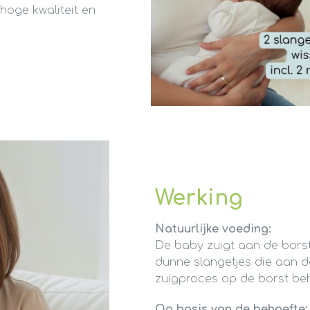
hoge kwaliteit en
Werking
Natuurlijke voeding:
De baby zuigt aan de borst e
dunne slangetjes die aan de 
zuigproces op de borst be
Op basis van de behoefte: