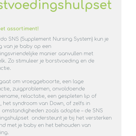
stvoedingshulpset
het assortiment!
rdo SNS (Supplement Nursing System) kun je
g van je baby op een
ingsvriendelijke manier aanvullen met
k. Zo stimuleer je borstvoeding en de
ctie.
 gaat om vroeggeboorte, een lage
ctie, zuigproblemen, onvoldoende
ename, relactatie, een gespleten lip of
 het syndroom van Down, of zelfs in
e omstandigheden zoals adoptie – de SNS
ngshulpset ondersteunt je bij het versterken
nd met je baby en het behouden van
ing.