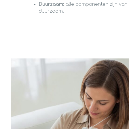
Duurzaam:
alle componenten zijn van 
duurzaam.