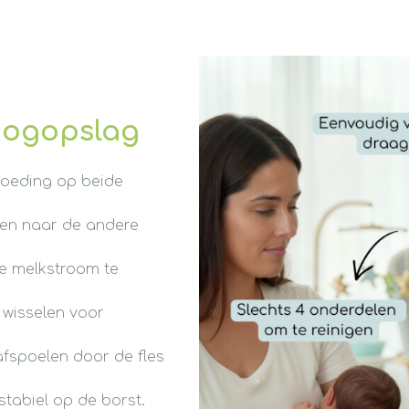
oogopslag
voeding op beide
gen naar de andere
e melkstroom te
 wisselen voor
afspoelen door de fles
 stabiel op de borst.