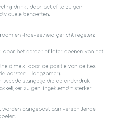
l hij drinkt door actief te zuigen –
ndividuele behoeften.
room en -hoeveelheid gericht regelen:
: door het eerder of later openen van het
heid melk: door de positie van de fles
 de borsten = langzamer).
en tweede slangetje die de onderdruk
kkelijker zuigen, ingeklemd = sterker
el worden aangepast aan verschillende
doelen.