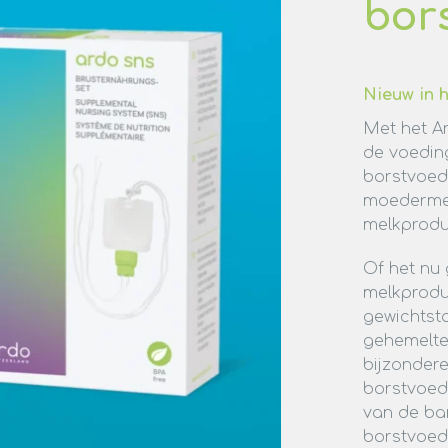
bor
Nieuw in 
Met het A
de voedin
borstvoed
moedermel
melkprodu
Of het nu
melkprodu
gewichtsto
gehemelte,
bijzonder
borstvoedi
van de ba
borstvoed